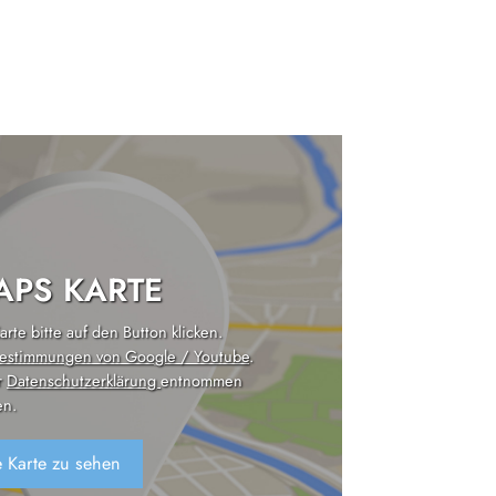
PS KARTE
rte bitte auf den Button klicken.
estimmungen von Google / Youtube
.
r
Datenschutzerklärung
entnommen
n.
 Karte zu sehen