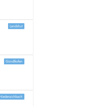
Landshut
Gündlkofen
Niederaichbach