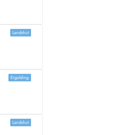
Landshut
Ergolding
Landshut