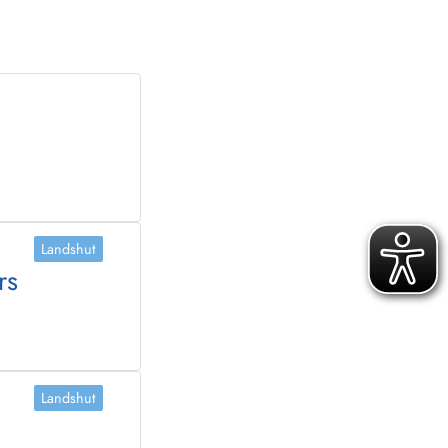
Landshut
rs
Landshut