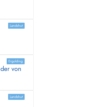
Landshut
Ergolding
nder von
Landshut