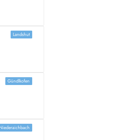
Landshut
Gündlkofen
Niederaichbach