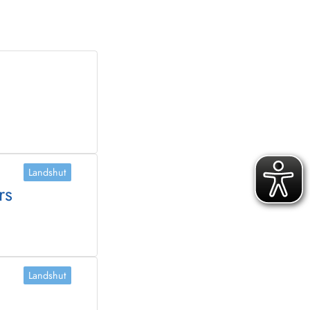
Landshut
rs
Landshut