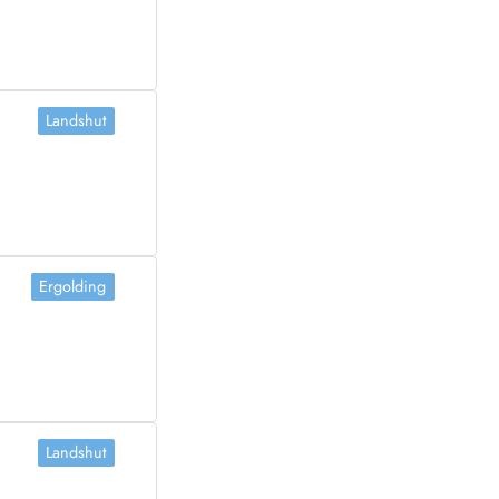
Landshut
Ergolding
Landshut