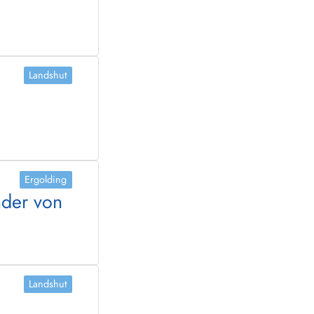
Landshut
Ergolding
nder von
Landshut