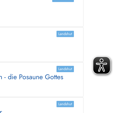
Landshut
Landshut
n - die Posaune Gottes
Landshut
r