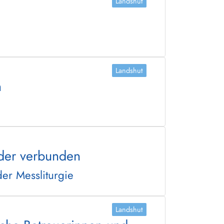
Landshut
Landshut
n
n
nder verbunden
er Messliturgie
Landshut