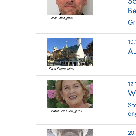
Sc
Be
Gr
10
Au
12
Wo
So
en
20