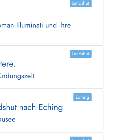
Landshut
man Illuminati und ihre
Landshut
tere.
ründungszeit
Eching
dshut nach Eching
ausee