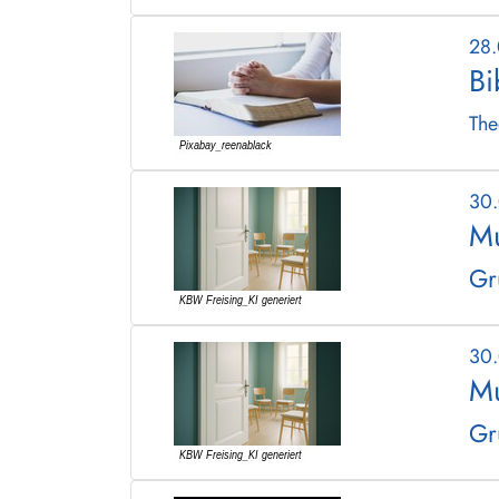
28
Bi
The
30
Mu
Gr
30
Mu
Gr