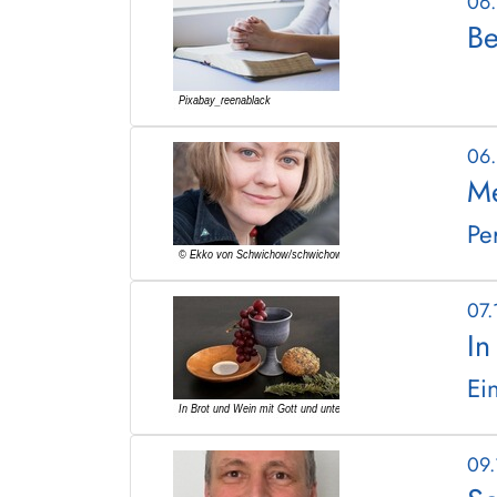
06
Be
06
Me
Pe
07
In
Ei
09