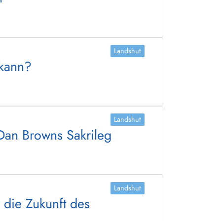
Landshut
 kann?
Landshut
 Dan Browns Sakrileg
Landshut
die Zukunft des