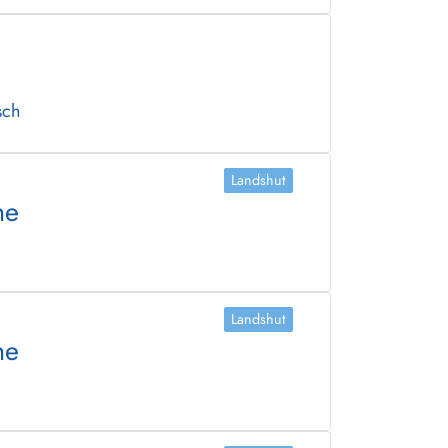
sch
Landshut
he
Landshut
he