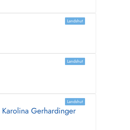
Landshut
Landshut
Landshut
 Karolina Gerhardinger