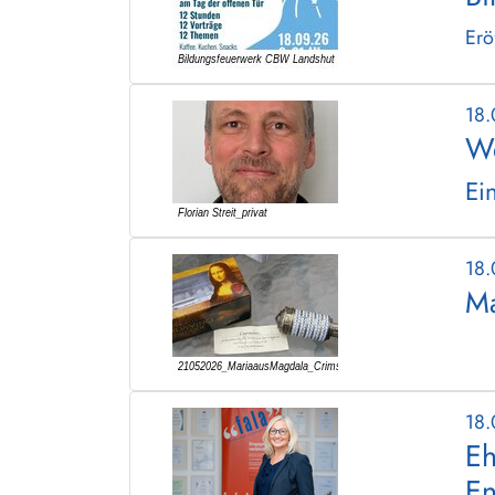
Erö
18
We
Ei
18
Ma
18
Eh
E