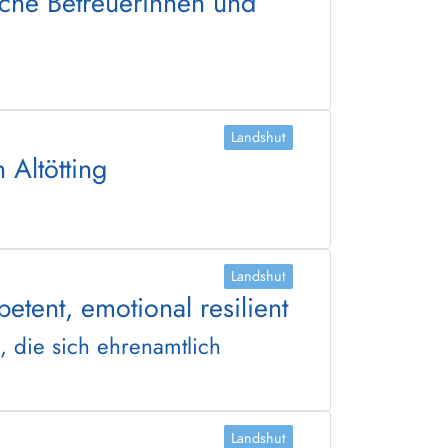
iche Betreuerinnen und
Landshut
 Altötting
Landshut
tent, emotional resilient
 die sich ehrenamtlich
Landshut