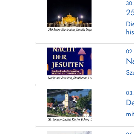
30
25
Di
hi
02
Na
Sz
03
De
mi