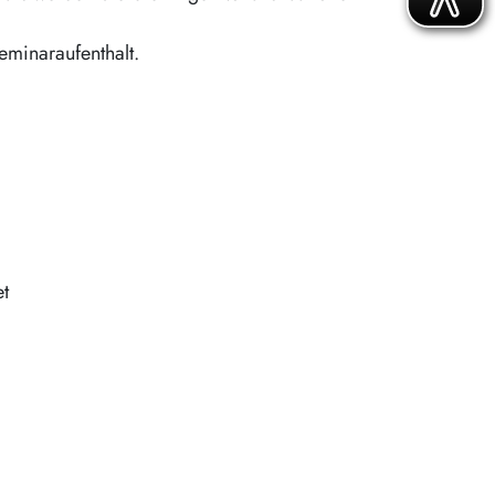
minaraufenthalt.
et