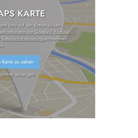
PS KARTE
rte bitte auf den Button klicken.
estimmungen von Google / Youtube
.
r
Datenschutzerklärung
entnommen
n.
 Karte zu sehen
 immer anzeigen