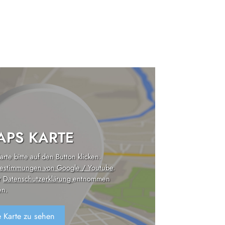
PS KARTE
rte bitte auf den Button klicken.
estimmungen von Google / Youtube
.
r
Datenschutzerklärung
entnommen
n.
 Karte zu sehen