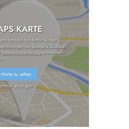
PS KARTE
rte bitte auf den Button klicken.
estimmungen von Google / Youtube
.
r
Datenschutzerklärung
entnommen
n.
 Karte zu sehen
 immer anzeigen