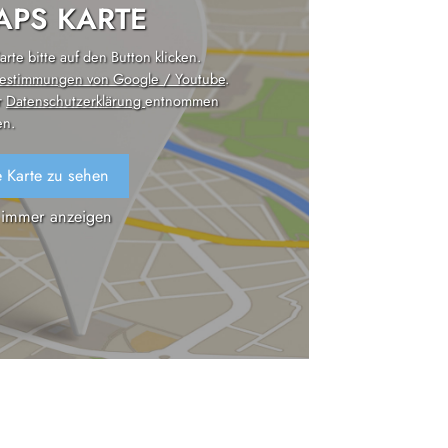
PS KARTE
rte bitte auf den Button klicken.
estimmungen von Google / Youtube
.
r
Datenschutzerklärung
entnommen
n.
 Karte zu sehen
 immer anzeigen