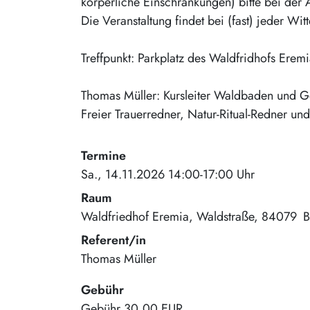
körperliche Einschränkungen) bitte bei de
Die Veranstaltung findet bei (fast) jeder Witt
Treffpunkt: Parkplatz des Waldfridhofs Ere
Thomas Müller: Kursleiter Waldbaden und Ges
Freier Trauerredner, Natur-Ritual-Redner un
Termine
Sa., 14.11.2026 14:00-17:00 Uhr
Raum
Waldfriedhof Eremia
Waldstraße
84079
B
Referent/in
Thomas Müller
Gebühr
Gebühr
30,00 EUR