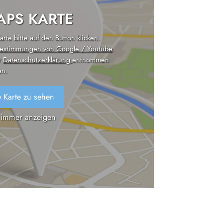
PS KARTE
rte bitte auf den Button klicken.
estimmungen von Google / Youtube
.
r
Datenschutzerklärung
entnommen
n.
 Karte zu sehen
 immer anzeigen