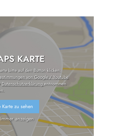
PS KARTE
rte bitte auf den Button klicken.
estimmungen von Google / Youtube
.
r
Datenschutzerklärung
entnommen
n.
 Karte zu sehen
 immer anzeigen