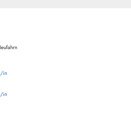
eufahrn
n/in
n/in