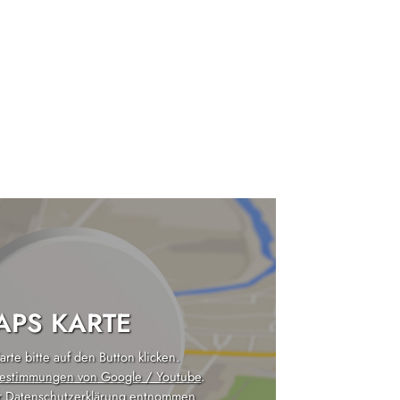
PS KARTE
rte bitte auf den Button klicken.
estimmungen von Google / Youtube
.
r
Datenschutzerklärung
entnommen